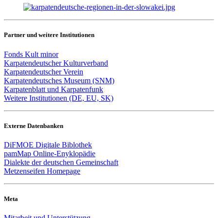
Partner und weitere Institutionen
Fonds Kult minor
Karpatendeutscher Kulturverband
Karpatendeutscher Verein
Karpatendeutsches Museum (SNM)
Karpatenblatt und Karpatenfunk
Weitere Institutionen (DE, EU, SK)
Externe Datenbanken
DiFMOE Digitale Biblothek
pamMap Online-Enyklopädie
Dialekte der deutschen Gemeinschaft
Metzenseifen Homepage
Meta
Mitarbeit und Unterstützung