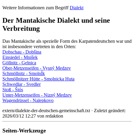
Weitere Informationen zum Begriff
Dialekt
Der Mantakische Dialekt und seine
Verbreitung
Das Mantakische als spezielle Form des Karpatendeutschen war und
ist insbesondere vertreten in den Orten:
Dobschau - Dobšina
Einsiedel - Mnišek
Göllnitz - Gelnica
Ober-Metzenseifen - Vysný Medzev
Schmöllnitz - SmolnÍk
Schmöllnitzer Hütte - Smolnicka Huta
Schwedlar - Svedler
Stoß - Štós
Unter-Metzenseifen - Nizný Medzev
Wagendrüssel - Nalepkovo
extern/dialekte-der-deutschen-gemeinschaft.txt
· Zuletzt geändert:
2026/03/12 12:27
von
redaktion
Seiten-Werkzeuge