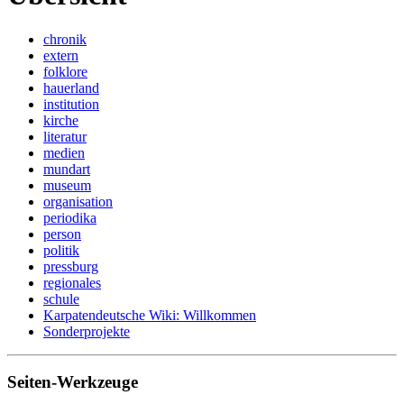
chronik
extern
folklore
hauerland
institution
kirche
literatur
medien
mundart
museum
organisation
periodika
person
politik
pressburg
regionales
schule
Karpatendeutsche Wiki: Willkommen
Sonderprojekte
Seiten-Werkzeuge