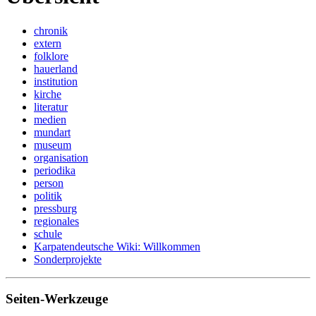
chronik
extern
folklore
hauerland
institution
kirche
literatur
medien
mundart
museum
organisation
periodika
person
politik
pressburg
regionales
schule
Karpatendeutsche Wiki: Willkommen
Sonderprojekte
Seiten-Werkzeuge