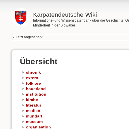
Karpatendeutsche Wiki
Informations- und Wissensdatenbank über die Geschichte, G
Minderheit in der Slowakei
Zuletzt angesehen:
Übersicht
chronik
extern
folklore
hauerland
institution
kirche
literatur
medien
mundart
museum
organisation