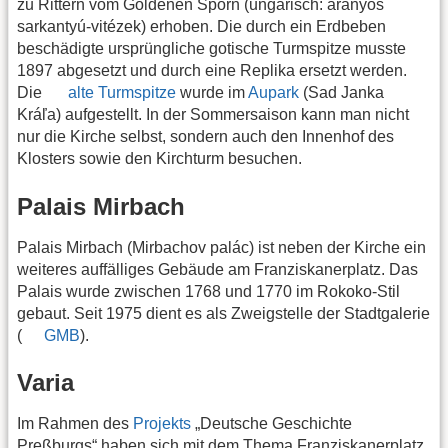
zu Rittern vom Goldenen Sporn (ungarisch: aranyos
sarkantyú-vitézek) erhoben. Die durch ein Erdbeben
beschädigte ursprüngliche gotische Turmspitze musste
1897 abgesetzt und durch eine Replika ersetzt werden.
Die
alte Turmspitze
wurde im
Aupark
(Sad Janka
Kráľa) aufgestellt. In der Sommersaison kann man nicht
nur die Kirche selbst, sondern auch den Innenhof des
Klosters sowie den Kirchturm besuchen.
Palais Mirbach
Palais Mirbach (Mirbachov palác) ist neben der Kirche ein
weiteres auffälliges Gebäude am Franziskanerplatz. Das
Palais wurde zwischen 1768 und 1770 im Rokoko-Stil
gebaut. Seit 1975 dient es als Zweigstelle der Stadtgalerie
(
GMB
).
Varia
Im Rahmen des
Projekts
„Deutsche Geschichte
Preßburgs“ haben sich mit dem Thema Franziskanerplatz