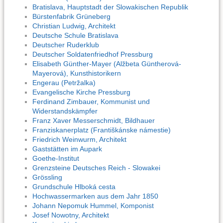
Bratislava, Hauptstadt der Slowakischen Republik
Bürstenfabrik Grüneberg
Christian Ludwig, Architekt
Deutsche Schule Bratislava
Deutscher Ruderklub
Deutscher Soldatenfriedhof Pressburg
Elisabeth Günther-Mayer (Alžbeta Güntherová-
Mayerová), Kunsthistorikern
Engerau (Petržalka)
Evangelische Kirche Pressburg
Ferdinand Zimbauer, Kommunist und
Widerstandskämpfer
Franz Xaver Messerschmidt, Bildhauer
Franziskanerplatz (Františkánske námestie)
Friedrich Weinwurm, Architekt
Gaststätten im Aupark
Goethe-Institut
Grenzsteine Deutsches Reich - Slowakei
Grössling
Grundschule Hlboká cesta
Hochwassermarken aus dem Jahr 1850
Johann Nepomuk Hummel, Komponist
Josef Nowotny, Architekt