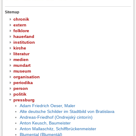
Sitemap
chronik
extern
folklore
hauerland
institution
kirche
literatur
medien
mundart
museum
organisation
periodika
person
politik
pressburg
Adam Friedrich Oeser, Maler
Alte deutsche Schilder im Stadtbild von Bratislava
Andreas-Friedhof (Ondrejský cintorín)
Anton Keusch, Baumeister
Anton Mallaschitz, Schiffbrückenmeister
Blumental (Blumentál)