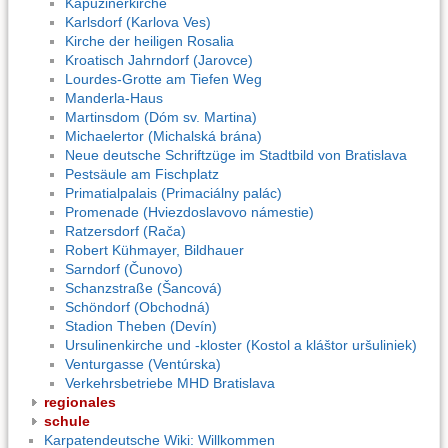
Kapuzinerkirche
Karlsdorf (Karlova Ves)
Kirche der heiligen Rosalia
Kroatisch Jahrndorf (Jarovce)
Lourdes-Grotte am Tiefen Weg
Manderla-Haus
Martinsdom (Dóm sv. Martina)
Michaelertor (Michalská brána)
Neue deutsche Schriftzüge im Stadtbild von Bratislava
Pestsäule am Fischplatz
Primatialpalais (Primaciálny palác)
Promenade (Hviezdoslavovo námestie)
Ratzersdorf (Rača)
Robert Kühmayer, Bildhauer
Sarndorf (Čunovo)
Schanzstraße (Šancová)
Schöndorf (Obchodná)
Stadion Theben (Devín)
Ursulinenkirche und -kloster (Kostol a kláštor uršuliniek)
Venturgasse (Ventúrska)
Verkehrsbetriebe MHD Bratislava
regionales
schule
Karpatendeutsche Wiki: Willkommen