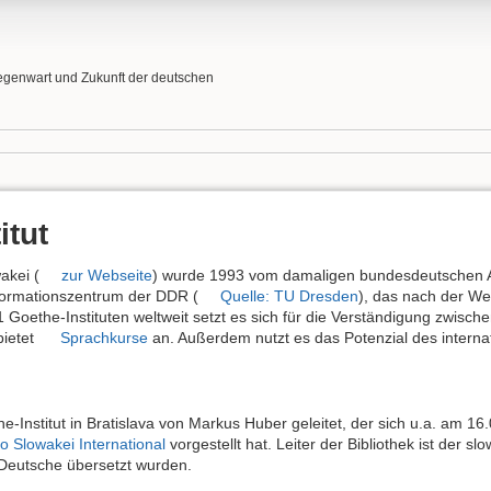
egenwart und Zukunft der deutschen
itut
akei (
zur Webseite
) wurde 1993 vom damaligen bundesdeutschen Auße
formationszentrum der DDR (
Quelle: TU Dresden
), das nach der We
1 Goethe-Instituten weltweit setzt es sich für die Verständigung zwisch
bietet
Sprachkurse
an. Außerdem nutzt es das Potenzial des interna
e-Institut in Bratislava von Markus Huber geleitet, der sich u.a. am 1
o Slowakei International
vorgestellt hat. Leiter der Bibliothek ist der sl
Deutsche übersetzt wurden.