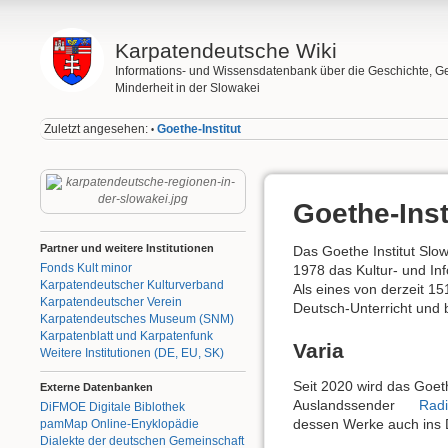
Karpatendeutsche Wiki
Informations- und Wissensdatenbank über die Geschichte, G
Minderheit in der Slowakei
Zuletzt angesehen:
Goethe-Institut
•
Goethe-Inst
Partner und weitere Institutionen
Das Goethe Institut Slow
Fonds Kult minor
1978 das Kultur- und In
Karpatendeutscher Kulturverband
Als eines von derzeit 15
Karpatendeutscher Verein
Deutsch-Unterricht und 
Karpatendeutsches Museum (SNM)
Karpatenblatt und Karpatenfunk
Varia
Weitere Institutionen (DE, EU, SK)
Seit 2020 wird das Goeth
Externe Datenbanken
Auslandssender
Radi
DiFMOE Digitale Biblothek
dessen Werke auch ins 
pamMap Online-Enyklopädie
Dialekte der deutschen Gemeinschaft