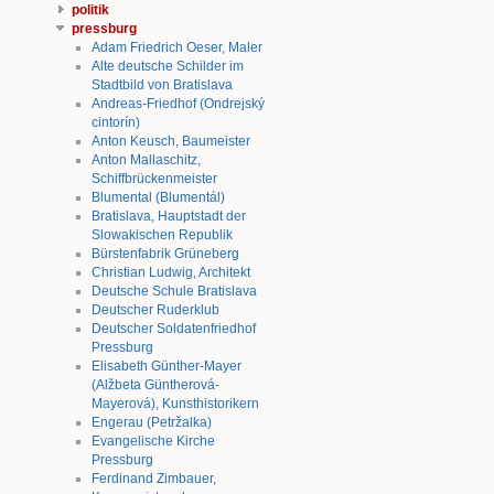
politik
pressburg
Adam Friedrich Oeser, Maler
Alte deutsche Schilder im
Stadtbild von Bratislava
Andreas-Friedhof (Ondrejský
cintorín)
Anton Keusch, Baumeister
Anton Mallaschitz,
Schiffbrückenmeister
Blumental (Blumentál)
Bratislava, Hauptstadt der
Slowakischen Republik
Bürstenfabrik Grüneberg
Christian Ludwig, Architekt
Deutsche Schule Bratislava
Deutscher Ruderklub
Deutscher Soldatenfriedhof
Pressburg
Elisabeth Günther-Mayer
(Alžbeta Güntherová-
Mayerová), Kunsthistorikern
Engerau (Petržalka)
Evangelische Kirche
Pressburg
Ferdinand Zimbauer,