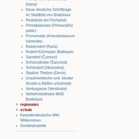
brána)
Neue deutsche Schriftzüge
im Stadtbild von Bratislava
Pestsäule am Fischplatz
Primatialpalais (Primaciálny
palác)
Promenade (Hviezdoslavovo
námestie)
Ratzersdorf (Rača)
Robert Kühmayer, Bildhauer
Sarndorf (Čunovo)
Schanzstraße (Šancová)
Schöndorf (Obchodná)
Stadion Theben (Devín)
Ursulinenkirche und -kloster
(Kostol a kláštor uršuliniek)
Venturgasse (Ventúrska)
Verkehrsbetriebe MHD
Bratislava
regionales
schule
Karpatendeutsche Wiki:
Willkommen
Sonderprojekte